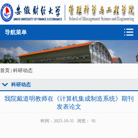
导航菜单
首页
科研动态
科研动态
我院戴道明教师在《计算机集成制造系统》期刊
发表论文
时间：2025-10-31
浏览：
91