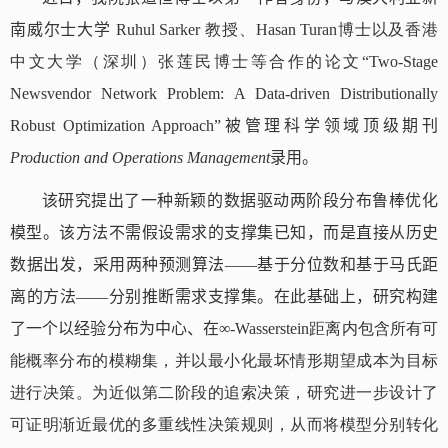
南威尔士大学
Ruhul Sarker
教授、
Hasan Turan
博士以及香港
中文大学（深圳）张莲民博士等合作的论文“
Two-Stage
Newsvendor Network Problem: A Data-driven Distributionally
Robust Optimization Approach”
被
管理科学领域顶级期刊
Production and Operations Management
录用
。
该研究提出了一种新颖的数据驱动两阶段分布鲁棒优化
模型。该方法不
需
假设需求的支撑集已知，而是直接从历史
数据出发，采用两种预测算法——基于分位数和基于马氏距
离的方法——分别推断需求支撑集。在此基础上，研究构建
了一个以经验分布为中心、在∞
-Wasserstein
距离内包含所有可
能概率分布的模糊集，并以最小化最坏情形期望成本为目标
进行决策。为近似第二阶段的追索决策，研究进一步设计了
可证明渐近最优的多重线性决策规则，从而将模型分别转化