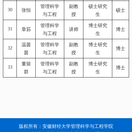
管理科学
副教
硕士研究
30
张恒
硕士
与工程
授
生
管理科学
博士研究
31
章荪
讲师
博士
与工程
生
温茵
管理科学
副教
博士研究
32
博士
茵
与工程
授
生
董留
管理科学
副教
博士研究
33
博士
群
与工程
授
生
版权所有：安徽财经大学管理科学与工程学院