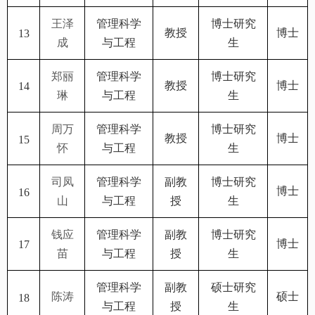
王泽
管理科学
博士研究
教授
博士
13
成
与工程
生
郑丽
管理科学
博士研究
教授
博士
14
琳
与工程
生
周万
管理科学
博士研究
教授
博士
15
怀
与工程
生
司凤
管理科学
副教
博士研究
博士
16
山
与工程
授
生
钱应
管理科学
副教
博士研究
博士
17
苗
与工程
授
生
管理科学
副教
硕士研究
陈涛
硕士
18
与工程
授
生