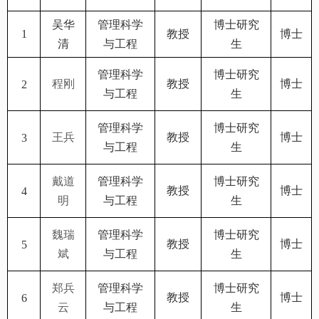
吴华
管理科学
博士研究
1
教授
博士
清
与工程
生
管理科学
博士研究
程刚
教授
博士
2
与工程
生
管理科学
博士研究
王兵
教授
博士
3
与工程
生
戴道
管理科学
博士研究
教授
博士
4
明
与工程
生
魏瑞
管理科学
博士研究
教授
博士
5
斌
与工程
生
郑兵
管理科学
博士研究
教授
博士
6
云
与工程
生