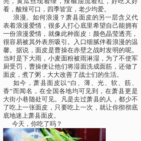
亮，黄瓜丝现着绿，辣椒油流着红，好吃又好
看，酸辣可口，四季皆宜，老少均爱。
浪漫。如何浪漫？萧县面皮的另一层含义代
表着浪漫爱情，很多人打心底里希望自己能拥有
一份浪漫爱情，就像此种面皮：颜色晶莹透亮，
很容易被其外表所吸引。入口细腻伴着浪漫的温
馨。据说，面皮是曹操在赤壁之战时发明的呢。
当时是下大雨，小麦面粉被雨淋湿，为了不使军
厨受罚，曹操便让他们将湿面洗成面筋，还做了
面皮，煮了粥，大大改善了战士们的生活。
如今，萧县面皮以“白、薄、光、软、筋、
香”而闻名，在全国各地均可见到，在萧县更是
大街小巷随处可见。凡是去过萧县的人，都少不
了吃上一张面皮，只要吃上一次，就让你彻彻底
底地迷上萧县面皮。
今天，你吃了吗？