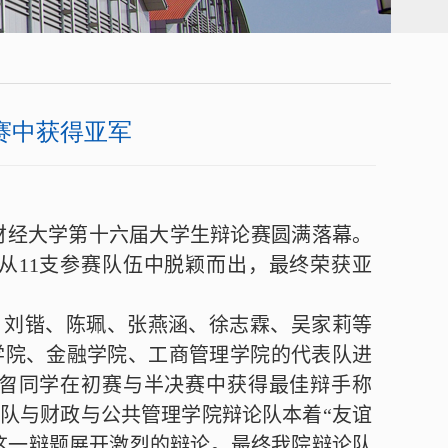
赛中获得亚军
徽财经大学第十六届大学生辩论赛圆满落幕。
从
11
支参赛队伍中脱颖而出，
最终荣获
亚
、刘锴、陈珮、张燕涵、徐志霖、吴家莉
等
学院、金融学院、工商管理学院的代表队进
曶同学在初赛与半决赛中获得最佳辩手称
队与财政与公共管理学院辩论队本着“友谊
”这一辩题展开激烈的辩论。最终我院辩论队