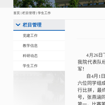
首页
栏目管理
学生工作
栏目管理
党建工作
教学信息
4
月
26
日
科研动态
我院代表队
学生工作
军！
自
4
月
1
六位同学组
行比拼，最
号，张燕涵
第一，比赛