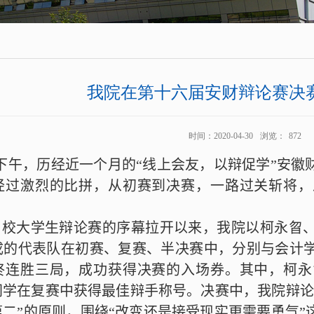
我院在第十六届安财辩论赛决
时间：2020-04-30
浏览：
872
下午
，
历经近一个月的
“线上会友，以辩促学”安
经过激烈的比拼，从初赛到决赛，一路过关斩将，
日校大学生辩论赛的序幕拉开以来，我院以
柯永曶
成的
代表队在初赛、复赛、半决赛中，分别与会计
终连胜三局，成功获得决赛的入场券。其中，柯永
同学在复赛中获得最佳辩手称号。决赛中，我院辩论
第二”的原则，围绕“改变还是接受现实更需要勇气