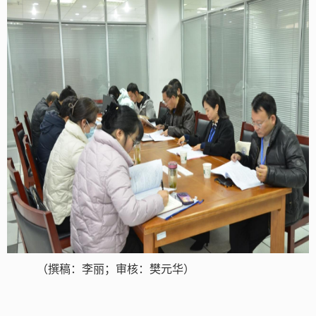
（撰稿：李丽；审核：樊元华）