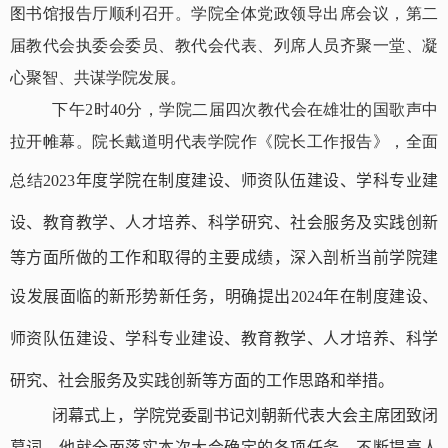
图书馆报告厅顺利召开。学院全体党政领导出席会议，第二
届教代会执委会委员、教代会代表、列席人员齐聚一堂、凝
心聚智、共谋学院发展。
下午
2
时
40
分，学院二届四次教代会在雄壮的国歌声中
拉开帷幕。院长戴道明代表学院作《院长工作报告》，全面
总结
2023
年度学院在
制度建设
、师资队伍
建设
、学科专业建
设、教育教学、
人才培养、
科学研究、社会服务及实践创新
等方面所做的工作和取得的主要成绩，深入剖析当前学院建
设发展面临的新形势新任务，明确提出
2024
年在
制度建设、
师资队伍建设、学科
专业
建设、
教育教学、
人才培养、科学
研究、社会服务
及实践创新
等方面的工作思路和举措。
闭幕式上，学院党委副书记刘朝新代表大会主席团致闭
幕词。他就全面落实本次大会确定的各项任务、不断提高人