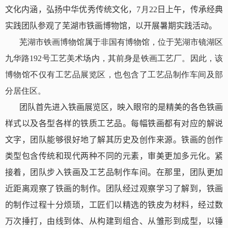
文化内涵
，
弘扬
中华优秀传统文化
，
7
月
22
日上午，传承经典
实践团队参观了芜湖市铁画博物馆，
以开展
暑期实践活动。
芜湖市铁画博物馆属于非国有博物馆，位于芜湖市镜湖区
九华路
192
号工艺美术场内，其前身是铁画工艺厂。因此，该
博物馆不仅有工艺品展览区，也包含了工艺品制作车间及部
分居住区。
团队首先进入铁画展览区，映入眼帘的是精美的各色铁画
样式以及各型各样的铁质工艺品。每幅铁画都有对应的解说
文字，团队能够很好
地
了解其历史及创作来源。铁画的创作
类型包含传统和现代两种不同的元素，审美更加多元化。紧
接着，团队步入铁画及工艺品制作车间。在那里，团队更加
近距离观察了铁画的制作。团队
经过观察学习
了解
到
，铁画
的制作
过程十分烦琐
，工匠们
以
精选的铁皮为材料，经过数
万次捶打，由线到体、从构建到组合、从雏形到成型，以锤