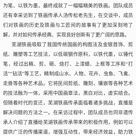
为笔、以铁为墨，
最终
成就
了
一幅幅精美的铁画。团队成员
还有幸采访到了铁画传承人汤传松老先生，在交谈中，成员
们对铁画的历史及铁画与工匠间的故事有了更加深刻
地
了
解，并对如何传承经典、实现良好创新有了更广阔的思路。
芜湖铁画吸取了我国传统国画的构图法及金银首饰、剪
纸、雕塑等工艺技法，以低碳钢作原料，以铁代墨，以锤代
笔，经过出稿、剪、砸、烧打、上漆蜡、上框等工序和“打
活
”“
钻活”等工艺，
精制
成山水、人物、花卉、虫鱼、飞禽、
走兽等各种艺术品。它将民间剪纸、雕刻、镶嵌等各种艺术
的技法
融为一体
，采用中国画章法，黑白对比，虚实结合。
但随着时代的变迁，芜湖铁画传承面临着诸多挑战
，
直播是
解决问题的方法之一。在采访过程中，团队成员也同非遗传
承人介绍了直播给芜湖铁画传承带来的积极作用，例如可以
提供广泛的传播渠道，增强互动性，带来经济效益，助力铁