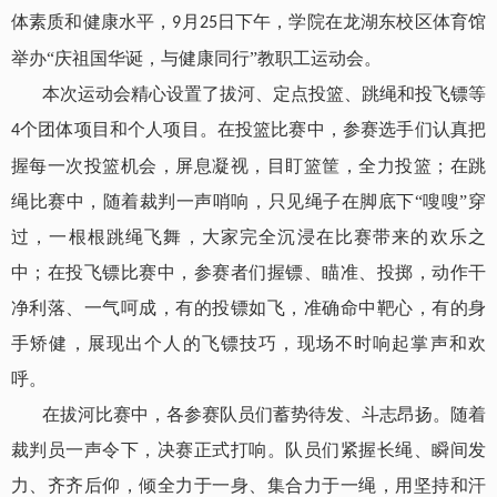
体素质和健康水平，
月
日下午，学院在龙湖东校区体育馆
9
25
举办“庆祖国华诞，与健康同行”教职工运动会。
本次运动会精心设置了拔河、定点投篮、跳绳和投飞镖等
个团体项目和个人项目。在投篮比赛中，参赛选手们认真把
4
握每一次投篮机会，屏息凝视，目盯篮筐，全力投篮；在跳
绳比赛中，随着裁判一声哨响，只见绳子在脚底下“嗖嗖”穿
过，一根根跳绳飞舞，大家完全沉浸在比赛带来的欢乐之
中；在投飞镖比赛中，参赛者们握镖、瞄准、投掷，动作干
净利落、一气呵成，有的投镖如飞，准确命中靶心，有的身
手矫健，展现出个人的飞镖技巧，现场不时响起掌声和欢
呼。
在拔河比赛中，各参赛队员们蓄势待发、斗志昂扬。随着
裁判员一声令下，决赛正式打响。队员们紧握长绳、瞬间发
力、齐齐后仰，倾全力于一身、集合力于一绳，用坚持和汗