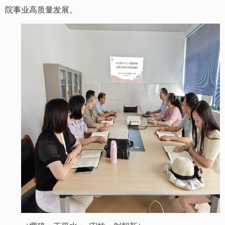
院事业高质量发展。