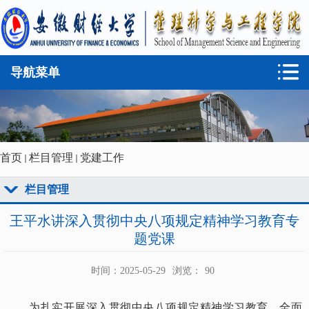
导航菜单
首页
栏目管理
党建工作
栏目管理
王平水讲深入贯彻中央八项规定精神学习教育专
题党课
时间：2025-05-29
浏览：
90
为扎实开展深入贯彻中央八项规定精神学习教育，全面