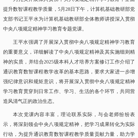
提升数智课程教学质量，5月28日下午，计算机基础教研部党
支部书记王平水为计算机基础教研部全体教师讲授深入贯彻
中央八项规定精神学习教育专题党课。
王平水强调了开展深入贯彻中央八项规定精神学习教育
的重要意义，详细解读了中央八项规定精神及其实施细则精
神的实质，并结合2025级本科人才培养方案修订工作介绍了
通识教育数智课程教学改革的基本思路，要求大家进一步增
强纪律意识和规矩意识，将开展深入贯彻中央八项规定精神
学习教育贯穿到日常工作、学习、生活的各个环节，共同营
造风清气正的政治生态。
本次党课内容丰富，理论联系实际，与会老师纷纷表
示，将深刻领会中央八项规定精神，把学习成果转化为实际
行动，为提升通识教育数智课程教学质量贡献力量，助力学