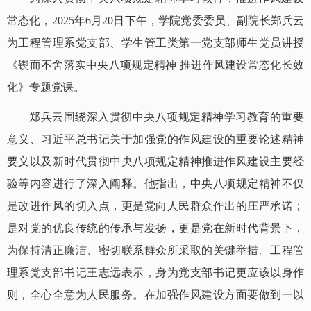
常态化，2025年6月20日下午，学院党委委员、副院长郑兵云
为工程管理系党支部、学生管工类第一党支部师生党员讲授
《锲而不舍落实中央八项规定精神 推进作风建设常态化长效
化》专题党课。
郑兵云围绕深入贯彻中央八项规定精神学习教育的重要
意义、习近平总书记关于加强党的作风建设的重要论述精神
要义以及新时代贯彻中央八项规定精神推进作风建设主要经
验等内容进行了深入阐释。他指出，中央八项规定精神不仅
是改进作风的切入点，更是党向人民群众作出的庄严承诺；
是对党的优良传统的传承与发扬，更是党在新时代背景下，
为保持清正廉洁、密切联系群众所采取的关键举措。工程管
理系党支部书记王志远表示，身为党支部书记更应该以身作
则，全心全意为人民服务。在加强作风建设方面要做到一以