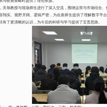
系与收费策略时提供了理论依据。
，关旭教授与现场师生进行了深入交流，围绕运营与市场结合、
容翔实、视野开阔、逻辑严密，为在座师生提供了理解数字平
径有了更清晰的认识，为今后的科研与学习提供了宝贵思路。