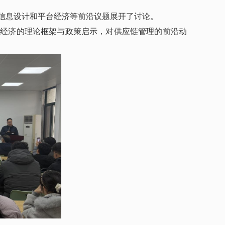
信息设计和平台经济等前沿议题展开了讨论。
台经济的理论框架与政策启示，对供应链管理的前沿动