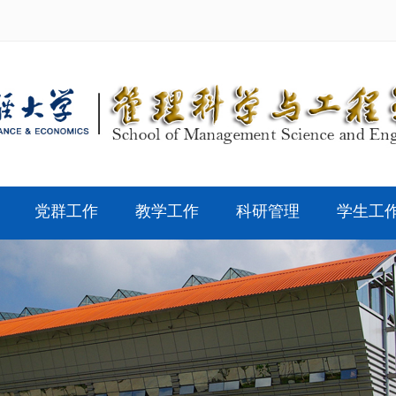
党群工作
教学工作
科研管理
学生工