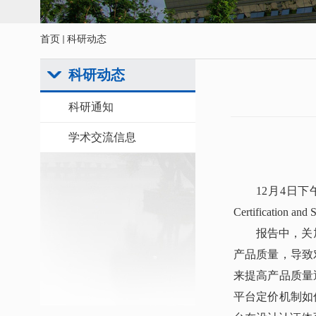
首页
科研动态
科研动态
科研通知
学术交流信息
12
月
4
日下
Certification and 
报告中，关
产品质量，导致
来提高产品质量
平台定价机制如