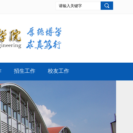
作
招生工作
校友工作