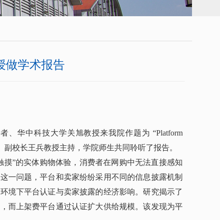
授做学术报告
者、华中科技大学关旭教授来我院作题为 “
Platform
、副校长王兵教授主持，学院师生共同聆听了报告。
触摸”的实体购物体验，消费者在网购中无法直接感知
解这一问题，平台和卖家纷纷采用不同的信息披露机制
售环境下平台认证与卖家披露的经济影响。研究揭示了
明，而上架费平台通过认证扩大供给规模。该发现为平